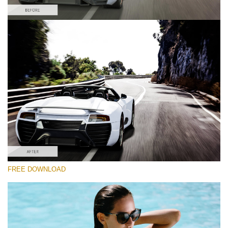
कृपया चुने
Car Lightroom Preset #2
Film Effect
(30 Lr Presets)
Must-Have Collection
(1432 Lr Presets)
Entire Collection
FREE DOWNLOAD
(2067 Lr Presets)
मुफ्त डाउनलोड