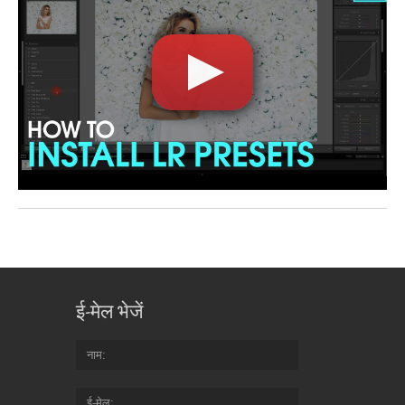
ई-मेल भेजें
नाम
ई-मेल