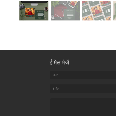
ई-मेल भेजें
नाम
ई-मेल