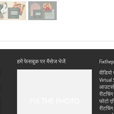
हमें फेसबुक पर मैसेज भेजें
Fixthe
वीडियो 
Virtual 
आउटसोर
रीटचिंग
फोटो एड
रीटचिंग 