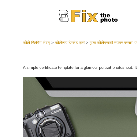
फोटो रिटचिंग सेवाएं
>
फोटोशॉप टेम्प्लेट फ्री
>
मुफ्त फोटोग्राफी उपहार प्रमाण प
लाइटरूम 
संपूर्ण LR
हेडशॉट
A simple certificate template for a glamour portrait photoshoot. I
बेस्ट डील
मोबाइल स
शादी की फ