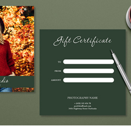
द सुधार सेवाएं
ज्वैलरी रीटचिंग सर्विसेज
एआई प्रशिक्षण डे