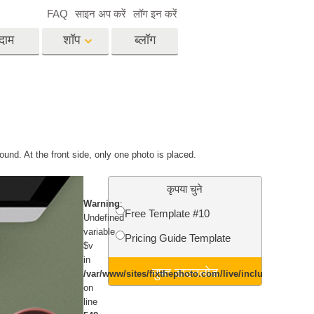
FAQ
साइन अप करें
लॉग इन करें
दाम
शॉप
ब्लॉग
es
Video
पेशेवर एलयूटी
वीडियो ओवरले
विसेज
रियल एस्टेट फोटो एडिटिंग
ound. At the front side, only one photo is placed.
सर्विसेज
कृपया चुने
Warning
:
Free Template #10
Undefined
variable
Pricing Guide Template
िसेज
फोटो स्टोर स्टेशन सर्विसेज
$v
in
मुफ्त डाउनलोड
/var/www/sites/fixthephoto.com/live/includes/funct
on
line