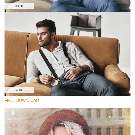
कृपया चुने
Free Film PS Action #6
Bohemian Film
Cinematic Complete
Entire Collection
मुफ्त डाउनलोड
FREE DOWNLOAD