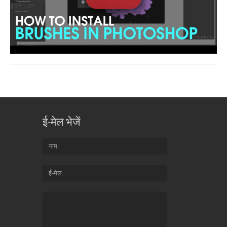
ई-मेल भेजें
नाम
ई-मेल