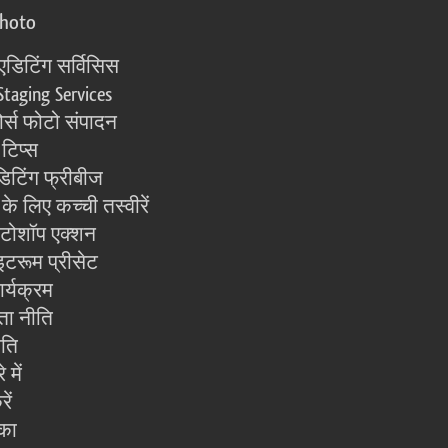
photo
एडिटिंग सर्विसिस
Staging Services
्स फोटो संपादन
 टिप्स
िटिंग फ्रीबीज
के लिए कच्ची तस्वीरें
ोटोशॉप एक्शन
इटरूम प्रीसेट
ार्यक्रम
ता नीति
ीति
 में
ें
का