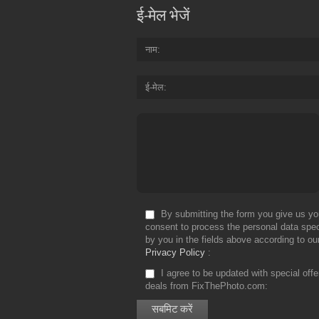
ई-मेल भेजें
नाम
ई-मेल
By submitting the form you give us yo
consent to process the personal data spec
by you in the fields above according to ou
Privacy Policy
I agree to be updated with special off
deals from FixThePhoto.com