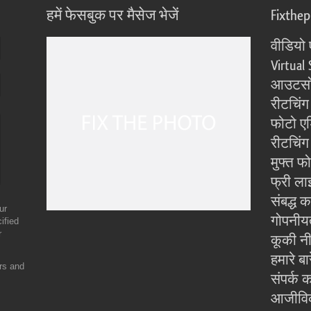
हमें फेसबुक पर मैसेज भेजें
Fixthe
वीडियो 
Virtual 
आउटसोर
रीटचिंग
फोटो एड
रीटचिंग 
मुफ्त फ
फ्री ला
संबद्ध क
ur
गोपनीय
ified
r
कूकी न
हमारे बारे
ers and
संपर्क कर
आजीवि