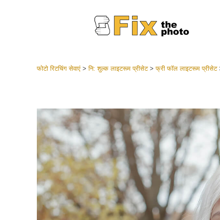
फोटो रिटचिंग सेवाएं
>
नि: शुल्क लाइटरूम प्रीसेट
>
फ्री फॉल लाइटरूम प्रीसेट
लाइटरूम 
संपूर्ण LR
हेडशॉट
बेस्ट डील
मोबाइल स
शादी की फ