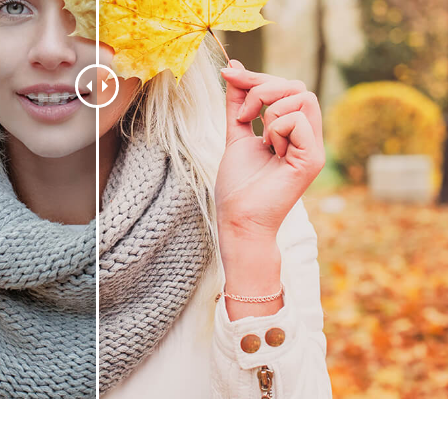
द सुधार सेवाएं
ज्वैलरी रीटचिंग सर्विसेज
एआई प्रशिक्षण डे