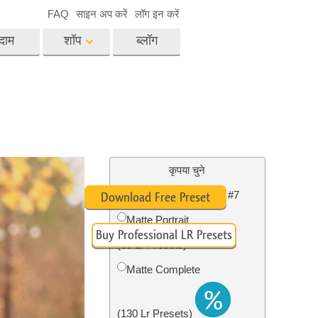
FAQ
साइन अप करें
लॉग इन करें
दाम
शॉप
ब्लॉग
es
Video
पेशेवर एलयूटी
वीडियो ओवरले
विसेज
रियल एस्टेट फोटो एडिटिंग
सर्विसेज
कृपया चुने
Lightroom Fall Preset #7
Download Free Preset
Matte Portrait
Buy Professional LR Presets
िसेज
फोटो स्टोर स्टेशन सर्विसेज
(30 Lr Presets)
Matte Complete
(130 Lr Presets)