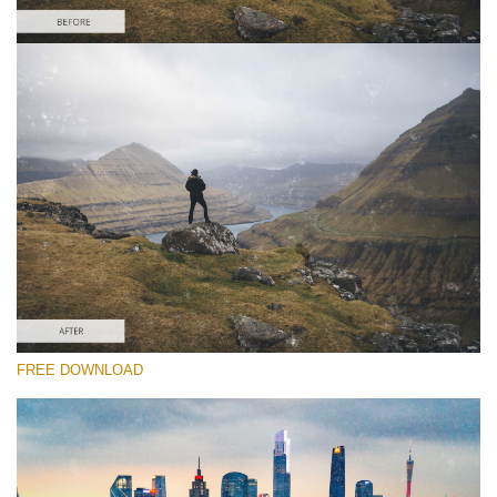
कृपया चुने
Free Video Overlay #6
Dust Effect
मुफ्त डाउनलोड
FREE DOWNLOAD