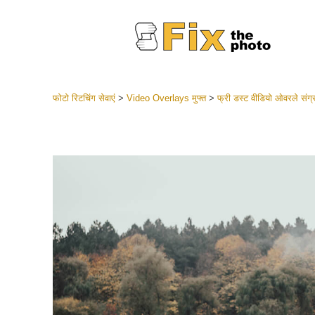
फोटो रिटचिंग सेवाएं
>
Video Overlays मुफ्त
>
फ्री डस्ट वीडियो ओवरले संग्
लाइटरूम 
संपूर्ण LR
हेडशॉट
बेस्ट डील
मोबाइल स
शादी की फ