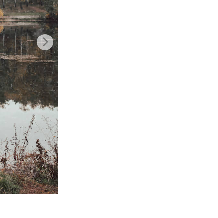
टा
Video Editing Services