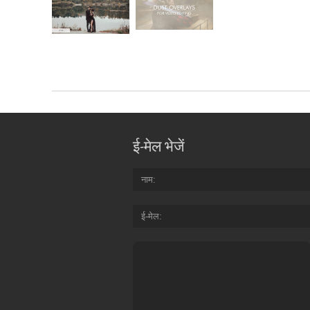
ई-मेल भेजें
नाम
ई-मेल