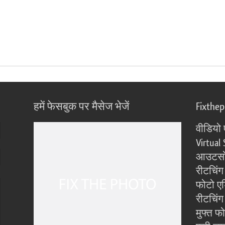
हमें फेसबुक पर मैसेज भेजें
Fixthe
वीडियो 
Virtual 
आउटसोर
रीटचिंग
फोटो एड
रीटचिंग 
मुफ्त फ