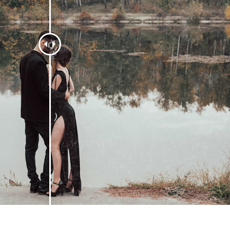
द सुधार सेवाएं
ज्वैलरी रीटचिंग सर्विसेज
एआई प्रशिक्षण डे