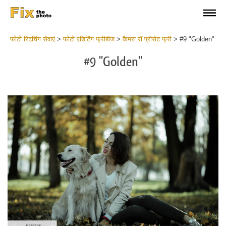
फोटो रिटचिंग सेवाएं
>
फोटो एडिटिंग फ्रीबीज
>
कैमरा रॉ प्रीसेट फ्री
>
#9 "Golden"
#9 "Golden"
Cl
at
th
bu
an
re
Fr
Ca
R
Pr
wi
2
mi
Wr