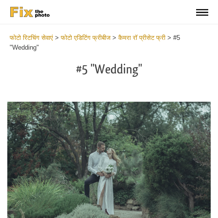
फोटो रिटचिंग सेवाएं
>
फोटो एडिटिंग फ्रीबीज
>
कैमरा रॉ प्रीसेट फ्री
>
#5
"Wedding"
#5 "Wedding"
Cl
at
th
bu
an
re
Fr
Ca
R
Pr
wi
2
mi