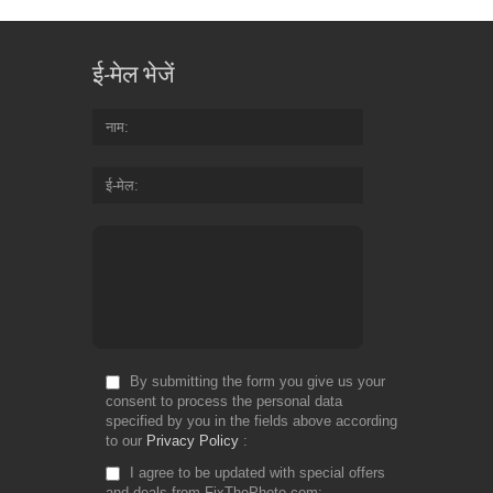
ई-मेल भेजें
नाम
ई-मेल
By submitting the form you give us your
consent to process the personal data
specified by you in the fields above according
to our
Privacy Policy
I agree to be updated with special offers
and deals from FixThePhoto.com