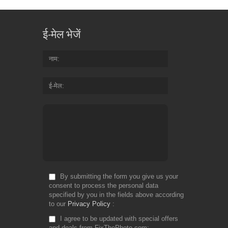
ई-मेल भेजें
नाम
ई-मेल
By submitting the form you give us your
consent to process the personal data
specified by you in the fields above according
to our
Privacy Policy
I agree to be updated with special offers
and deals from FixThePhoto.com