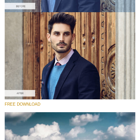
कृपया चुने
Free Camera Raw Preset #3
Chocolate Effect
(25 Lr Presets)
Entire Collection
(2067 Lr Presets)
मुफ्त डाउनलोड
FREE DOWNLOAD
RECOMMENDED PHOTOS:
travel, portrait, landscape, fashion, street, children,
architecture, couple, wedding