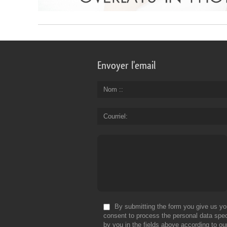
Envoyer l'email
Nom :
Courriel
By submitting the form you give us yo
consent to process the personal data spec
by you in the fields above according to ou