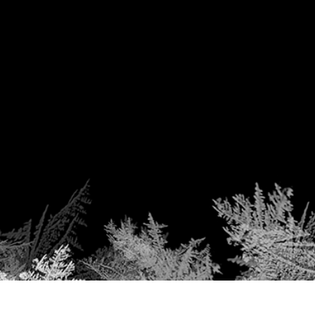
 retouche de produits
Services de retouche de bijoux
Données d'Entraîneme