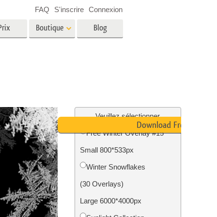
FAQ
S'inscrire
Connexion
Prix
Boutique
Blog
es
Video
LUT professionnelles
Superpositions vidéo
oto pour
Services de retouche photo
immobilière
in
Veuillez sélectionner
Download Free
Free Winter Overlay #15
e
Small 800*533px
tion
Services de restauration photo
Winter Snowflakes
(30 Overlays)
Large 6000*4000px