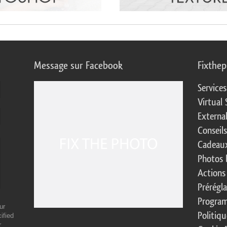
Message sur Facebook
Fixthe
Service
Virtual 
Externa
Conseil
Cadeaux
Photos 
Actions
Prérégl
Program
ur
Politiqu
ified
r