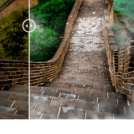
 retouche de produits
Services de retouche de bijoux
Données d'Entraîneme