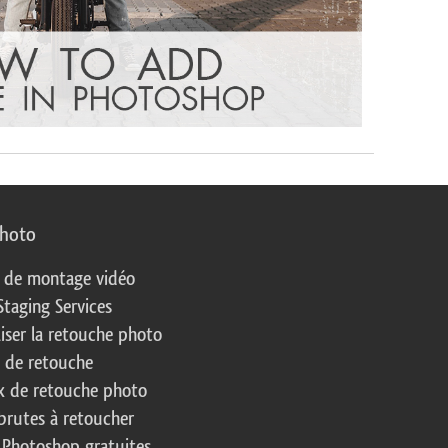
photo
s de montage vidéo
Staging Services
liser la retouche photo
s de retouche
 de retouche photo
brutes à retoucher
 Photoshop gratuites