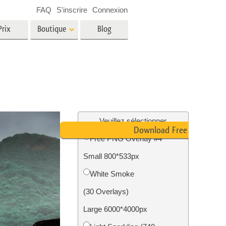
FAQ
S'inscrire
Connexion
Prix
Boutique
Blog
es
Video
LUT professionnelles
Superpositions vidéo
oto pour
Services de retouche photo
immobilière
in
Veuillez sélectionner
Download Free PNG
Free PNG Overlay #4
e
Small 800*533px
tion
Services de restauration photo
White Smoke
(30 Overlays)
Large 6000*4000px