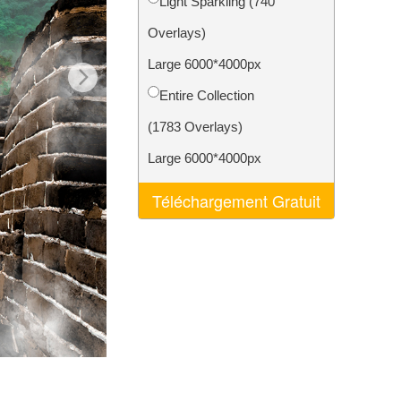
Light Sparkling (740
nt IA
Video Editing Services
Overlays)
Large 6000*4000px
Entire Collection
(1783 Overlays)
Large 6000*4000px
Téléchargement Gratuit