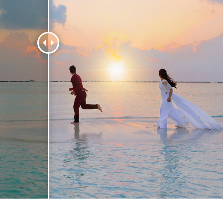
 retouche de produits
Services de retouche de bijoux
Données d'Entraîneme