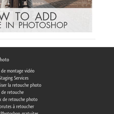
photo
s de montage vidéo
Staging Services
liser la retouche photo
s de retouche
 de retouche photo
brutes à retoucher
 Photoshop gratuites