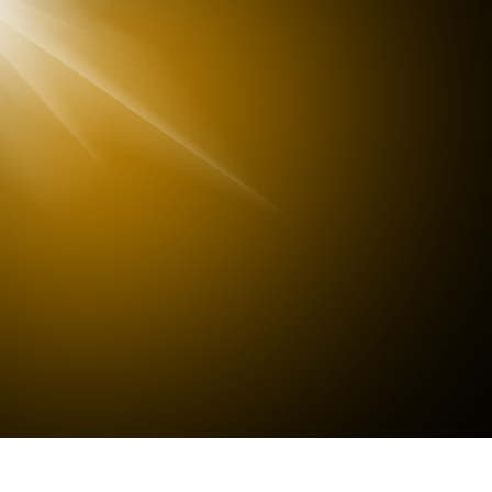
 retouche de produits
Services de retouche de bijoux
Données d'Entraîneme