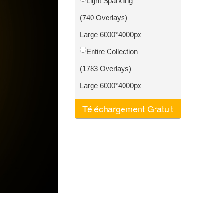
Light Sparkling
nt IA
Video Editing Services
(740 Overlays)
Large 6000*4000px
Entire Collection
(1783 Overlays)
Large 6000*4000px
Téléchargement Gratuit