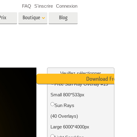
FAQ
S'inscrire
Connexion
Prix
Boutique
Blog
es
Video
LUT professionnelles
Superpositions vidéo
oto pour
Services de retouche photo
immobilière
in
Veuillez sélectionner
Download Free
Free Sun Ray Overlay #15
e
Small 800*533px
tion
Services de restauration photo
Sun Rays
(40 Overlays)
Large 6000*4000px