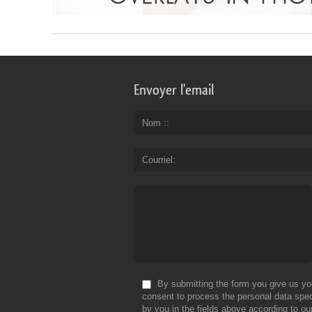
Envoyer l'email
Nom :
Courriel
By submitting the form you give us yo
consent to process the personal data spec
by you in the fields above according to ou