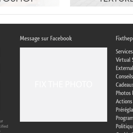
Message sur Facebook
Fixthe
Service
Virtual 
Externa
Conseil
Cadeaux
Photos 
Actions
Prérégl
Program
ur
Politiqu
ified
r