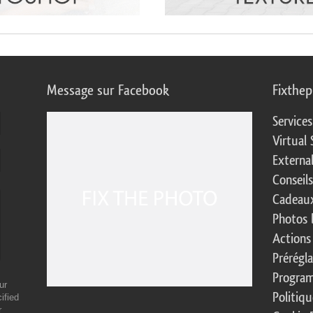
Message sur Facebook
Fixthe
Service
Virtual 
Externa
Conseil
Cadeaux
Photos 
Actions
Prérégl
Program
ur
Politiqu
ified
r