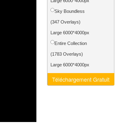
Large 6000*4000px
nt IA
Video Editing Services
Sky Boundless
(347 Overlays)
Large 6000*4000px
Entire Collection
(1783 Overlays)
Large 6000*4000px
Téléchargement Gratuit