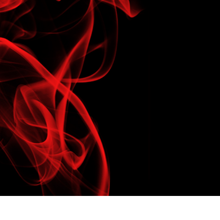
 retouche de produits
Services de retouche de bijoux
Données d'Entraîneme