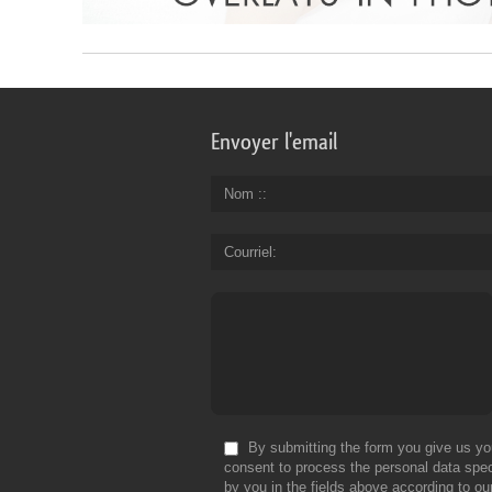
Envoyer l'email
Nom :
Courriel
By submitting the form you give us yo
consent to process the personal data spec
by you in the fields above according to ou