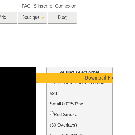
FAQ
S'inscrire
Connexion
Prix
Boutique
Blog
es
Video
LUT professionnelles
Superpositions vidéo
oto pour
Services de retouche photo
immobilière
in
Veuillez sélectionner
Download Free
Free Red Smoke Overlay
e
#28
tion
Services de restauration photo
Small 800*533px
Red Smoke
(30 Overlays)