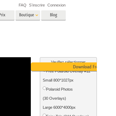
FAQ
S'inscrire
Connexion
Prix
Boutique
Blog
es
Video
LUT professionnelles
Superpositions vidéo
oto pour
Services de retouche photo
immobilière
in
Veuillez sélectionner
Download Free
Free Polaroid Overlay #12
e
Small 800*1027px
tion
Services de restauration photo
Polaroid Photos
(30 Overlays)
Large 6000*4000px