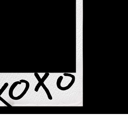
 retouche de produits
Services de retouche de bijoux
Données d'Entraîneme