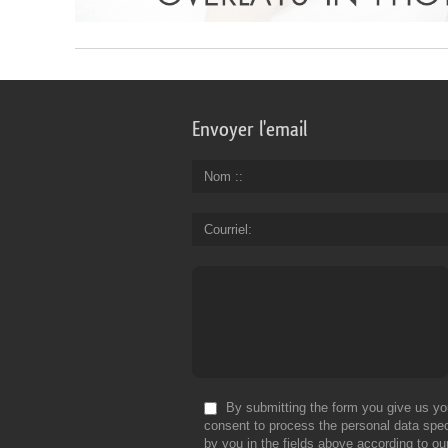
Envoyer l'email
Nom :
Courriel
By submitting the form you give us yo
consent to process the personal data spec
by you in the fields above according to ou