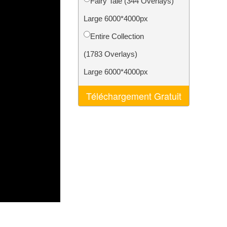
Fairy Tale (344 Overlays)
nt IA
Video Editing Services
Large 6000*4000px
Entire Collection
(1783 Overlays)
Large 6000*4000px
Téléchargement Gratuit