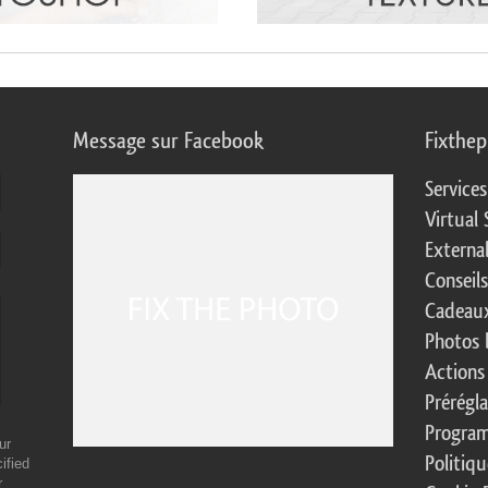
Message sur Facebook
Fixthe
Service
Virtual 
Externa
Conseil
Cadeaux
Photos 
Actions
Prérégl
Program
ur
Politiqu
ified
r