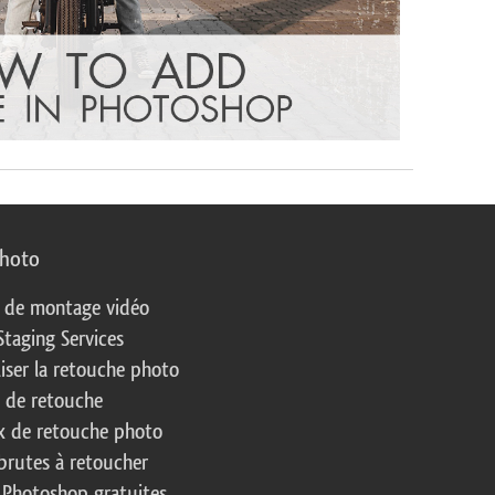
photo
s de montage vidéo
Staging Services
liser la retouche photo
s de retouche
 de retouche photo
brutes à retoucher
 Photoshop gratuites