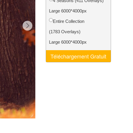
4 Seasons (411 Overlays)
nt IA
Video Editing Services
Large 6000*4000px
Entire Collection
(1783 Overlays)
Large 6000*4000px
Téléchargement Gratuit