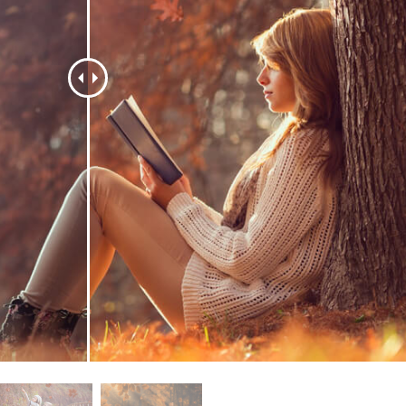
 retouche de produits
Services de retouche de bijoux
Données d'Entraîneme