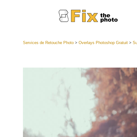
Services de Retouche Photo
>
Overlays Photoshop Gratuit
>
Su
Préréglag
Collectio
Services
préréglag
Meilleures
Collecte 
Services d