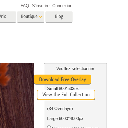
FAQ
S'inscrire
Connexion
Prix
Boutique
Blog
es
Video
LUT professionnelles
Superpositions vidéo
oto pour
Services de retouche photo
immobilière
in
Veuillez sélectionner
Free Ps Overlay #10
Download Free Overlay
e
Small 800*533px
View the Full Collection
tion
Services de restauration photo
Autumn Leaves
(34 Overlays)
Large 6000*4000px