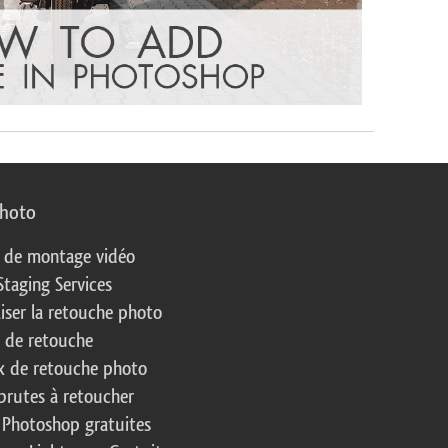
photo
s de montage vidéo
Staging Services
liser la retouche photo
s de retouche
 de retouche photo
brutes à retoucher
 Photoshop gratuites