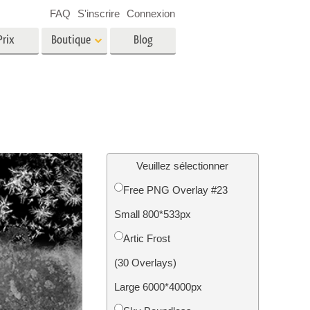
FAQ
S'inscrire
Connexion
Prix
Boutique
Blog
es
Video
LUT professionnelles
Superpositions vidéo
oto pour
Services de retouche photo
immobilière
in
Veuillez sélectionner
Free PNG Overlay #23
e
Small 800*533px
tion
Services de restauration photo
Artic Frost
(30 Overlays)
Large 6000*4000px