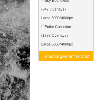
Sky Boundless
nt IA
Video Editing Services
(347 Overlays)
Large 6000*4000px
Entire Collection
(1783 Overlays)
Large 6000*4000px
Téléchargement Gratuit