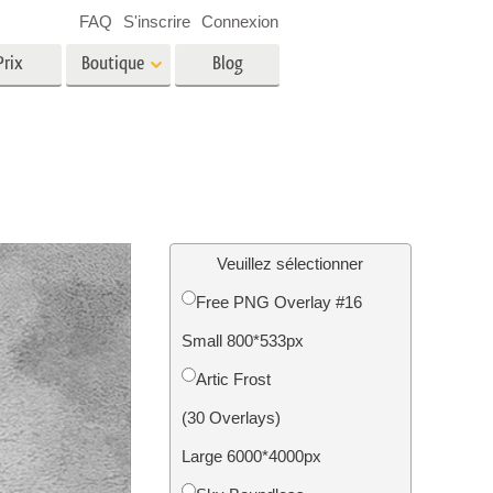
FAQ
S'inscrire
Connexion
Prix
Boutique
Blog
es
Video
LUT professionnelles
Superpositions vidéo
oto pour
Services de retouche photo
immobilière
in
Veuillez sélectionner
Free PNG Overlay #16
e
Small 800*533px
tion
Services de restauration photo
Artic Frost
(30 Overlays)
Large 6000*4000px