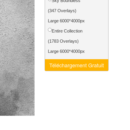
Sky Boundless
nt IA
Video Editing Services
(347 Overlays)
Large 6000*4000px
Entire Collection
(1783 Overlays)
Large 6000*4000px
Téléchargement Gratuit