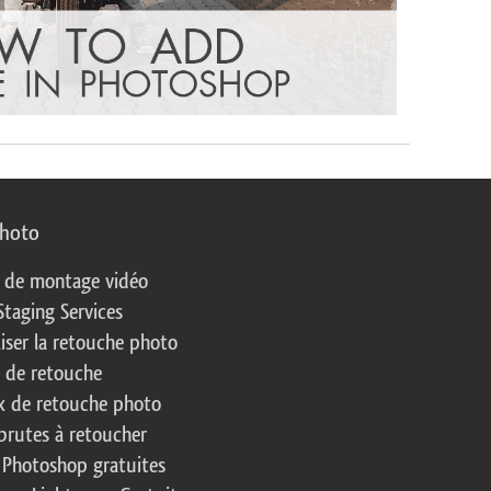
photo
s de montage vidéo
Staging Services
liser la retouche photo
s de retouche
 de retouche photo
brutes à retoucher
 Photoshop gratuites