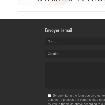
Envoyer l'email
Nom :
Courriel
By submitting the form you give us yo
consent to process the personal data spec
by you in the fields above according to ou