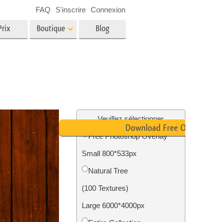
FAQ
S'inscrire
Connexion
Prix
Boutique
Blog
es
Video
LUT professionnelles
Superpositions vidéo
oto pour
Services de retouche photo
immobilière
in
Veuillez sélectionner
Download Free Overlay
Free Photoshop Overlay
e
Small 800*533px
tion
Services de restauration photo
Natural Tree
(100 Textures)
Large 6000*4000px