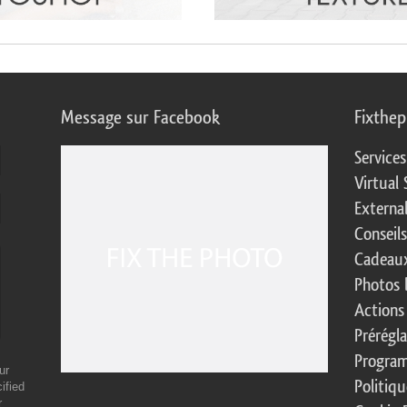
Message sur Facebook
Fixthe
Service
Virtual 
Externa
Conseil
Cadeaux
Photos 
Actions
Prérégl
Program
ur
Politiqu
ified
r