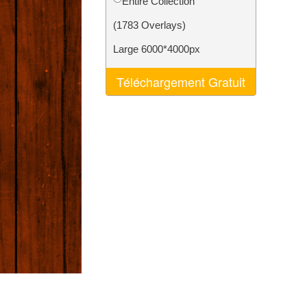
Entire Collection
nt IA
Video Editing Services
(1783 Overlays)
Large 6000*4000px
Téléchargement Gratuit