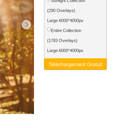
Sunlight Collection
nt IA
Video Editing Services
(290 Overlays)
Large 6000*4000px
Entire Collection
(1783 Overlays)
Large 6000*4000px
Téléchargement Gratuit