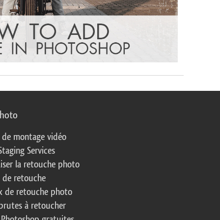
photo
s de montage vidéo
Staging Services
liser la retouche photo
s de retouche
 de retouche photo
brutes à retoucher
 Photoshop gratuites