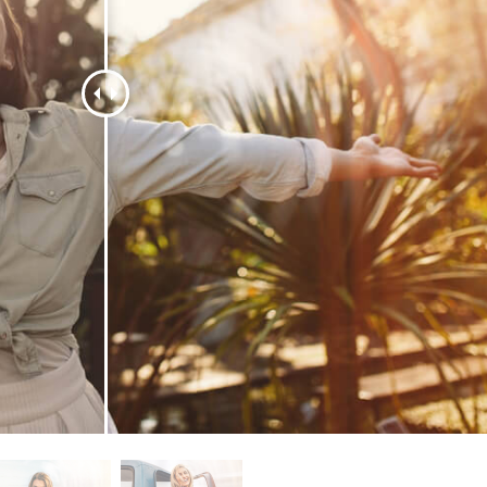
 retouche de produits
Services de retouche de bijoux
Données d'Entraîneme