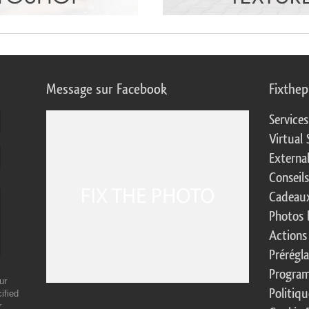
Message sur Facebook
Fixthe
Service
Virtual 
Externa
Conseil
Cadeaux
Photos 
Actions
Prérégl
Program
ur
Politiqu
ified
r