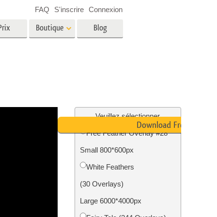
FAQ
S'inscrire
Connexion
Prix
Boutique
Blog
es
Video
LUT professionnelles
Superpositions vidéo
oto pour
Services de retouche photo
immobilière
in
Veuillez sélectionner
Download Free
Free Feather Overlay #28
e
Small 800*600px
tion
Services de restauration photo
White Feathers
(30 Overlays)
Large 6000*4000px