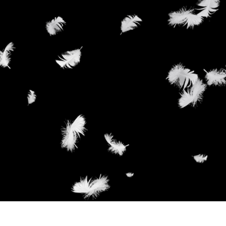
 retouche de produits
Services de retouche de bijoux
Données d'Entraîneme