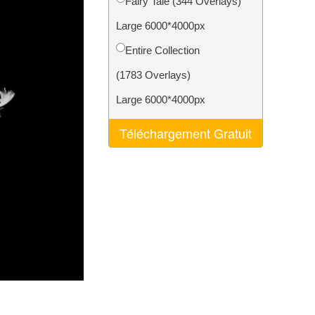
Fairy Tale (344 Overlays)
nt IA
Video Editing Services
Large 6000*4000px
Entire Collection
(1783 Overlays)
Large 6000*4000px
Téléchargement Gratuit