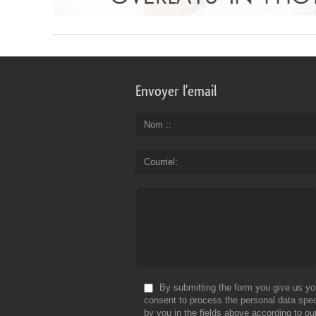
Envoyer l'email
Nom :
Courriel
By submitting the form you give us yo
consent to process the personal data spec
by you in the fields above according to ou