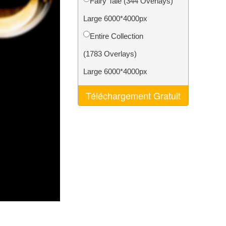
Fairy Tale (344 Overlays)
nt IA
Video Editing Services
Large 6000*4000px
Entire Collection
(1783 Overlays)
Large 6000*4000px
Téléchargement Gratuit