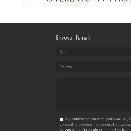
Envoyer l'email
Nom :
Courriel
By submitting the form you give us yo
consent to process the personal data spec
by you in the fields above according to ou