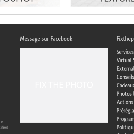
Message sur Facebook
Fixthe
Service
Virtual 
Externa
Conseil
Cadeaux
Photos 
Actions
Prérégl
Program
ur
Politiqu
ified
r