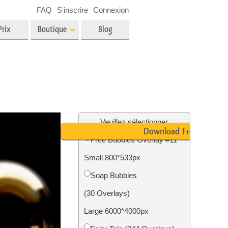
FAQ
S'inscrire
Connexion
Prix
Boutique
Blog
es
Video
LUT professionnelles
Superpositions vidéo
oto pour
Services de retouche photo
immobilière
in
Veuillez sélectionner
Download Free
Free Bubbles Overlay #11
e
Small 800*533px
tion
Services de restauration photo
Soap Bubbles
(30 Overlays)
Large 6000*4000px