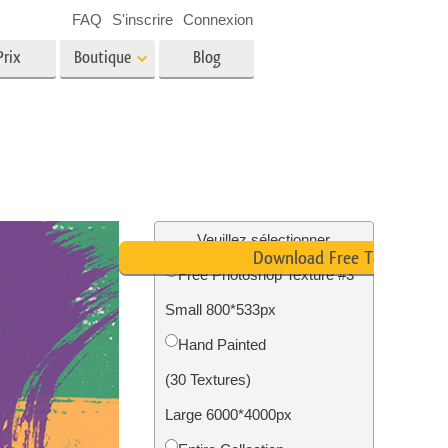
FAQ
S'inscrire
Connexion
Prix
Boutique
Blog
es
Video
LUT professionnelles
Superpositions vidéo
oto pour
Services de retouche photo
immobilière
in
Veuillez sélectionner
Download Free Texture
Free Photoshop Texture #3
e
Small 800*533px
tion
Services de restauration photo
Hand Painted
(30 Textures)
Large 6000*4000px