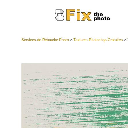
Services de Retouche Photo
>
Textures Photoshop Gratuites
>
Préréglag
Collectio
Services
préréglag
Meilleures
Collecte 
Services d