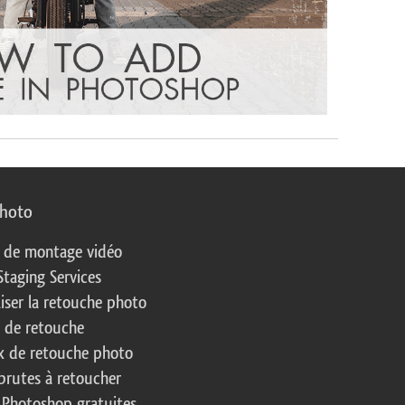
photo
s de montage vidéo
Staging Services
liser la retouche photo
s de retouche
 de retouche photo
brutes à retoucher
 Photoshop gratuites