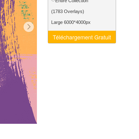
Entire Collection
nt IA
Video Editing Services
(1783 Overlays)
Large 6000*4000px
Téléchargement Gratuit