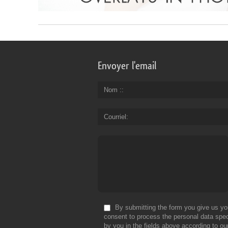
Envoyer l'email
Nom :
Courriel
By submitting the form you give us yo
consent to process the personal data spec
by you in the fields above according to ou