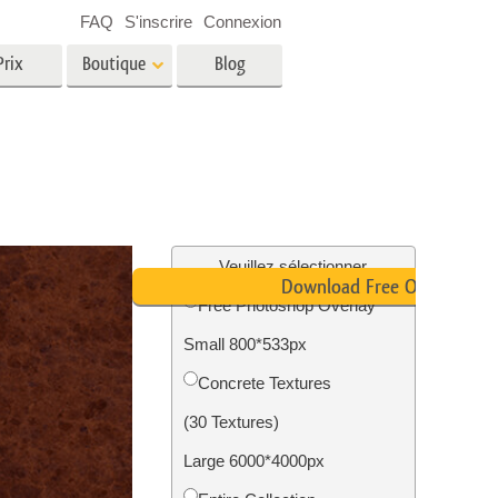
FAQ
S'inscrire
Connexion
Prix
Boutique
Blog
es
Video
LUT professionnelles
Superpositions vidéo
oto pour
Services de retouche photo
immobilière
in
Veuillez sélectionner
Download Free Overlay
Free Photoshop Overlay
e
Small 800*533px
tion
Services de restauration photo
Concrete Textures
(30 Textures)
Large 6000*4000px