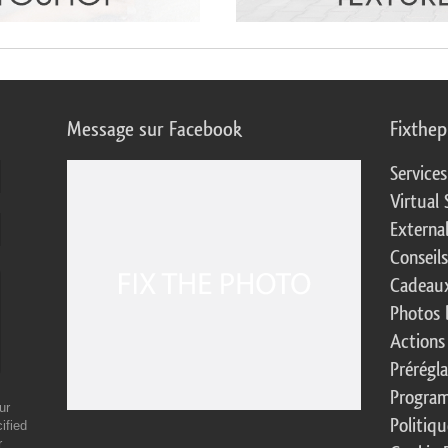
Message sur Facebook
Fixthe
Service
Virtual 
Externa
Conseil
Cadeaux
Photos 
Actions
Prérégl
Program
ur
Politiqu
ified
r