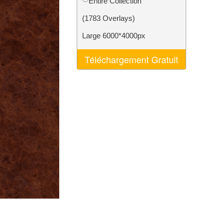
Entire Collection
nt IA
Video Editing Services
(1783 Overlays)
Large 6000*4000px
Téléchargement Gratuit