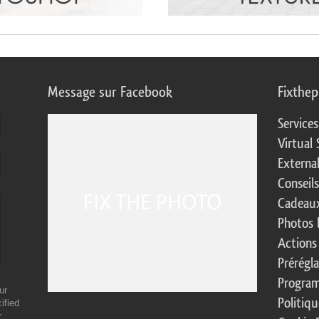
Message sur Facebook
Fixthe
Service
Virtual 
Externa
Conseil
Cadeaux
Photos 
Actions
Prérégl
Program
ur
Politiqu
ified
r