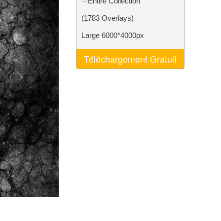
Entire Collection
nt IA
Video Editing Services
(1783 Overlays)
Large 6000*4000px
Téléchargement Gratuit