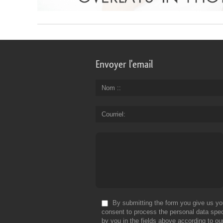
Envoyer l'email
Nom :
Courriel
By submitting the form you give us yo
consent to process the personal data spec
by you in the fields above according to ou