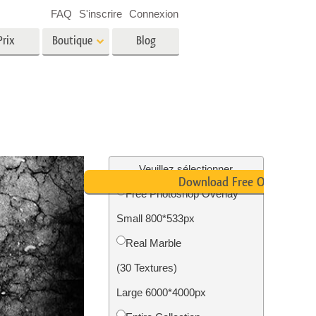
FAQ
S'inscrire
Connexion
Prix
Boutique
Blog
es
Video
LUT professionnelles
Superpositions vidéo
oto pour
Services de retouche photo
immobilière
in
Veuillez sélectionner
Download Free Overlay
Free Photoshop Overlay
e
Small 800*533px
tion
Services de restauration photo
Real Marble
(30 Textures)
Large 6000*4000px