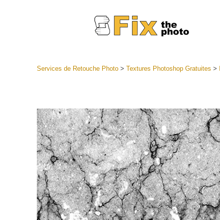
Services de Retouche Photo
>
Textures Photoshop Gratuites
>
Préréglag
Collectio
Services
préréglag
Meilleures
Collecte 
Services d