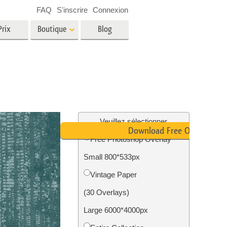
FAQ
S'inscrire
Connexion
Prix
Boutique
Blog
es
Video
LUT professionnelles
Superpositions vidéo
oto pour
Services de retouche photo
immobilière
in
Veuillez sélectionner
Download Free Overlay
Free Photoshop Overlay
e
Small 800*533px
tion
Services de restauration photo
Vintage Paper
(30 Overlays)
Large 6000*4000px