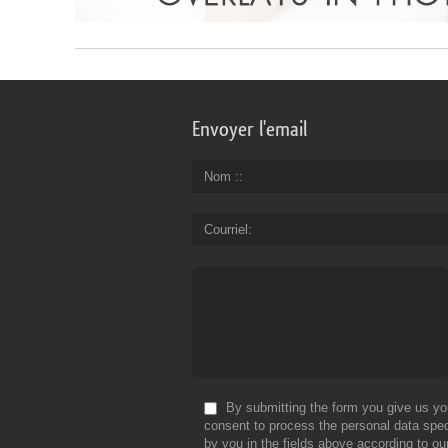
Envoyer l'email
Nom :
Courriel
By submitting the form you give us yo
consent to process the personal data spec
by you in the fields above according to ou