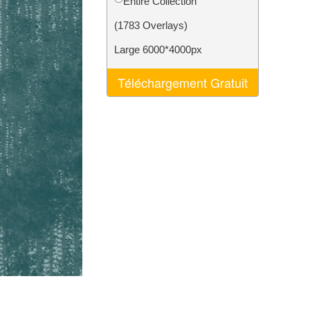
Entire Collection
nt IA
Video Editing Services
(1783 Overlays)
Large 6000*4000px
Téléchargement Gratuit