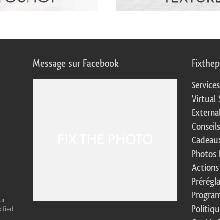
Message sur Facebook
Fixthe
Service
Virtual 
Externa
Conseil
Cadeaux
Photos 
Actions
Prérégl
Program
ur
Politiqu
ified
r