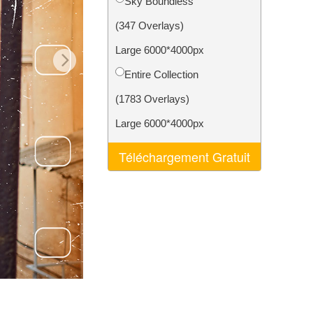
Sky Boundless
nt IA
Video Editing Services
(347 Overlays)
Large 6000*4000px
Entire Collection
(1783 Overlays)
Large 6000*4000px
Téléchargement Gratuit