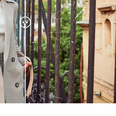
 retouche de produits
Services de retouche de bijoux
Données d'Entraîneme