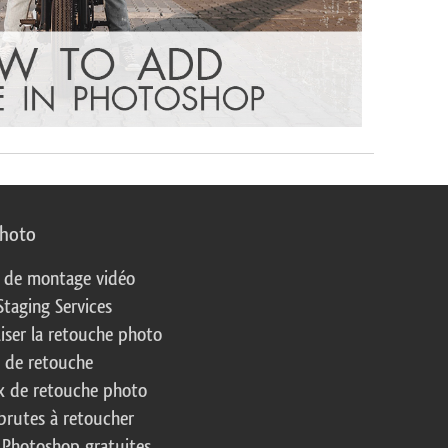
photo
s de montage vidéo
Staging Services
liser la retouche photo
s de retouche
 de retouche photo
brutes à retoucher
 Photoshop gratuites