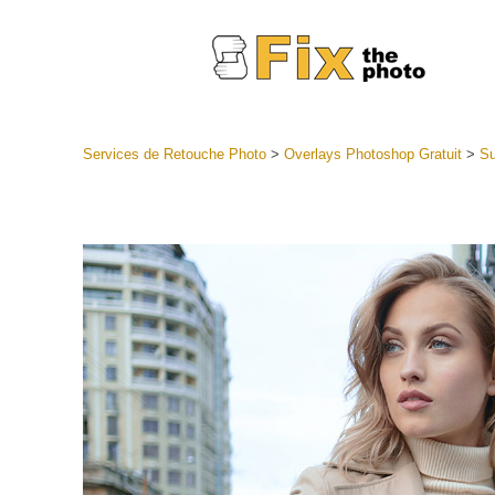
Services de Retouche Photo
>
Overlays Photoshop Gratuit
>
Su
Préréglag
Collectio
Services
préréglag
Meilleures
Collecte 
Services d