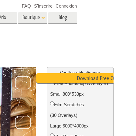
FAQ
S'inscrire
Connexion
Prix
Boutique
Blog
es
Video
LUT professionnelles
Superpositions vidéo
oto pour
Services de retouche photo
immobilière
in
Veuillez sélectionner
Download Free Overlay
Free Photoshop Overlay #1
e
Small 800*533px
tion
Services de restauration photo
Film Scratches
(30 Overlays)
Large 6000*4000px