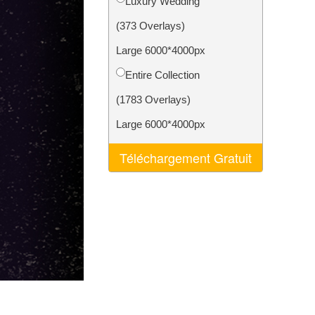
Luxury Wedding
nt IA
Video Editing Services
(373 Overlays)
Large 6000*4000px
Entire Collection
(1783 Overlays)
Large 6000*4000px
Téléchargement Gratuit