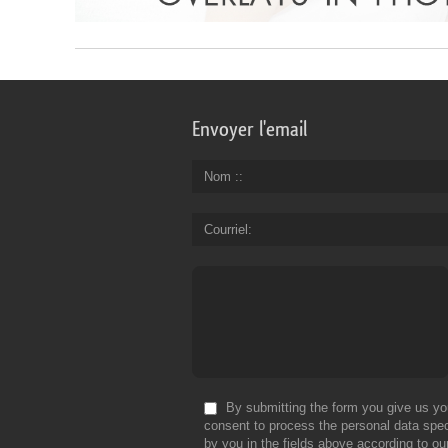
Envoyer l'email
Nom :
Courriel
By submitting the form you give us yo
consent to process the personal data spec
by you in the fields above according to ou