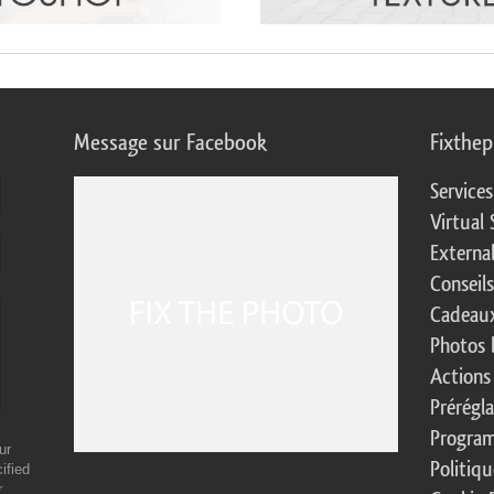
Message sur Facebook
Fixthe
Service
Virtual 
Externa
Conseil
Cadeaux
Photos 
Actions
Prérégl
Program
ur
Politiqu
ified
r