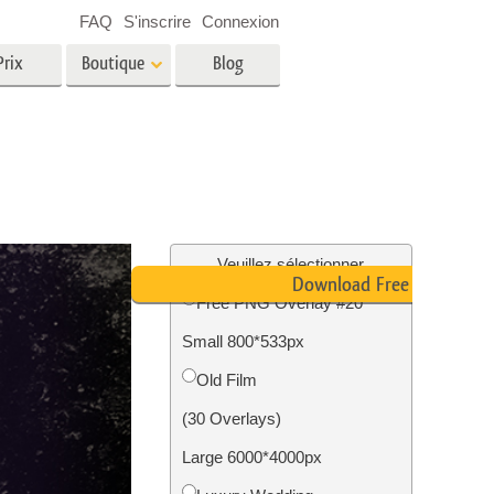
FAQ
S'inscrire
Connexion
Prix
Boutique
Blog
es
Video
LUT professionnelles
Superpositions vidéo
oto pour
Services de retouche photo
immobilière
in
Veuillez sélectionner
Download Free PNG
Free PNG Overlay #20
e
Small 800*533px
tion
Services de restauration photo
Old Film
(30 Overlays)
Large 6000*4000px