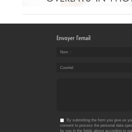
Envoyer l'email
Nom :
Courriel
By submitting the form you give us yo
consent to process the personal data spec
by you in the fields above according to ou