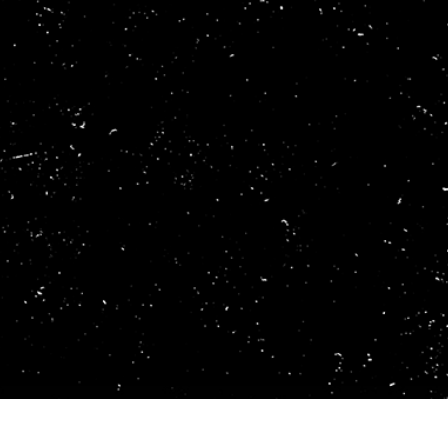
 retouche de produits
Services de retouche de bijoux
Données d'Entraîneme