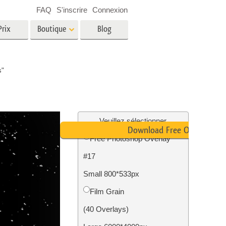
FAQ
S'inscrire
Connexion
Prix
Boutique
Blog
es
Video
s"
LUT professionnelles
Superpositions vidéo
oto pour
Services de retouche photo
immobilière
in
Veuillez sélectionner
Download Free Overlay
Free Photoshop Overlay
e
#17
tion
Services de restauration photo
Small 800*533px
Film Grain
(40 Overlays)