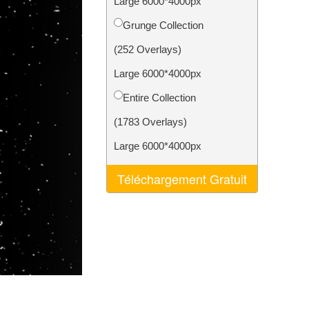
Large 6000*4000px
nt IA
Video Editing Services
Grunge Collection
(252 Overlays)
Large 6000*4000px
Entire Collection
(1783 Overlays)
Large 6000*4000px
Téléchargement Gratuit