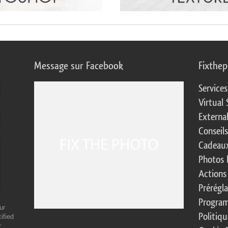
Message sur Facebook
Fixthe
Service
Virtual 
Externa
Conseil
Cadeaux
Photos 
Actions
Prérégl
Program
ur
Politiqu
ified
r