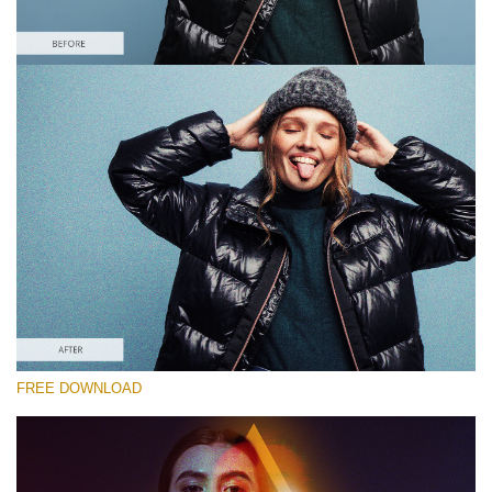
Por favor seleccione
Free VHS Effect Photoshop Action #3
VHS Actions
Cinematic Complete
Entire Collection
Descarga gratis
FREE DOWNLOAD