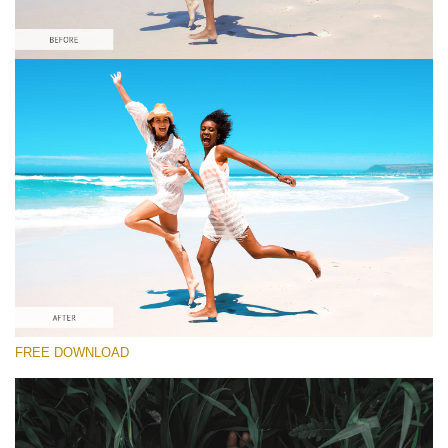
Por favor seleccione
Orange&Teal Lightroom Preset #8
Dark Film
(25 Lr Presets)
Luxe Wedding
(230 Lr Presets)
Must-Have Collection
FREE DOWNLOAD
(1432 Lr Presets)
Descarga gratis