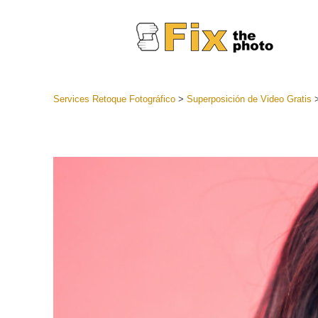
Services Retoque Fotográfico
>
Superposición de Video Gratis
Preestabl
Lightroo
Servicios de
Coleccion
preajuste
Ajustes p
mejor ofe
Colección
Servicios d