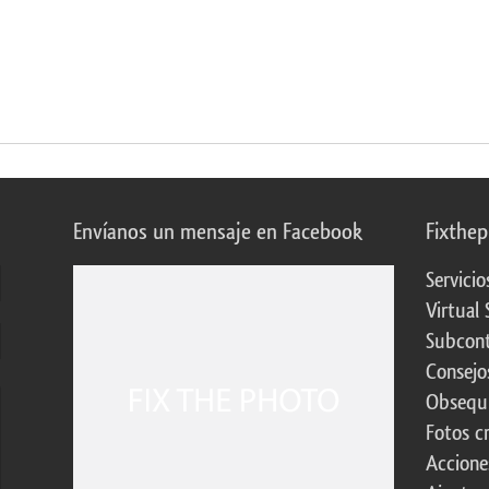
Envíanos un mensaje en Facebook
Fixthe
Servicio
Virtual 
Subcont
Consejo
Obsequi
Fotos c
Accione