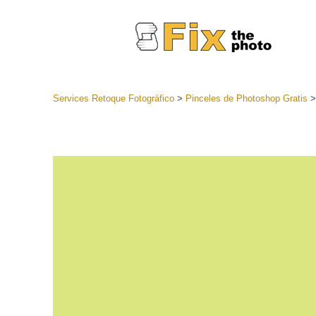
Services Retoque Fotográfico
>
Pinceles de Photoshop Gratis
Preestabl
Lightroo
Servicios de
Coleccion
preajuste
Ajustes p
mejor ofe
Colección
Servicios d