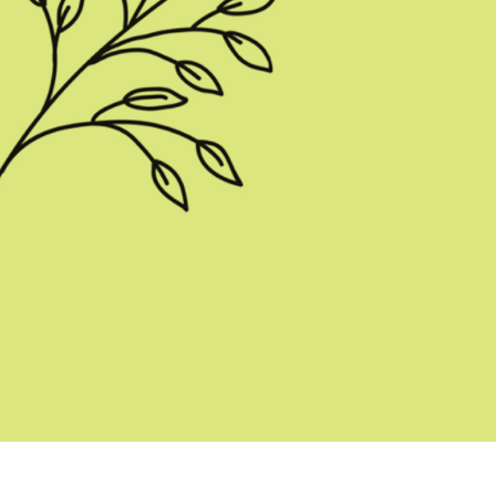
os de Retoque de
Servicios de Retoque de Joyas
Datos de Entrenamiento
Producto