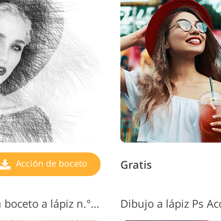
Gratis
Acción de boceto
Acción de Photoshop con boceto a lápiz n.° 5 "Live for Action"