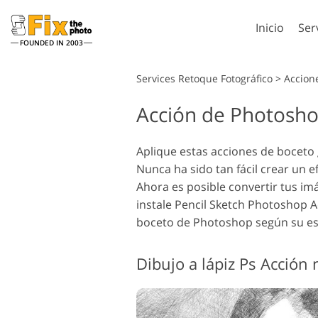
Inicio
Ser
FOUNDED IN 2003
Lightroom
Services Retoque Fotográfico
>
Accion
Acción de Photoshop
Preestablecidos de
Accion
Lightroom
Servicios de retoque en la
Pincel
Retoqu
cabeza
Colecciones completas
Aplique estas acciones de boceto 
Superp
de preajustes LR
Nunca ha sido tan fácil crear un 
Photos
Ajustes preestablecidos
Ahora es posible convertir tus i
Textur
de mejor oferta
instale Pencil Sketch Photoshop A
Accion
Colección móvil
boceto de Photoshop según su esti
comple
Servicios de Edición de
Model
Ps sup
Fotos de Bodas
para
colecc
Dibujo a lápiz Ps Acción 