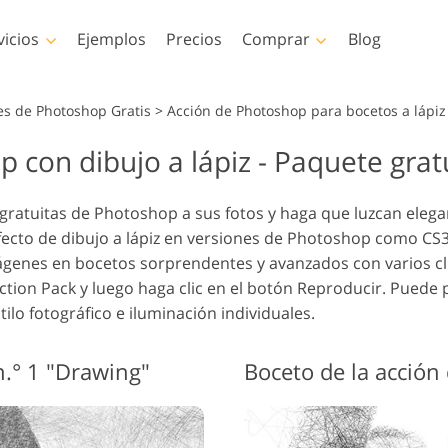
vicios
Ejemplos
Precios
Comprar
Blog
Photoshop
Templates
Vi
es de Photoshop Gratis
>
Acción de Photoshop para bocetos a lápiz 
 con dibujo a lápiz - Paquete grat
es de Photoshop
Plantillas
LUT profes
Servicios de retoque
Servicios de 
es de Photoshop
Plantillas de marketing
Superposic
e Corporal Servicios
fotográfico de bebés
fotos inmob
gratuitas de Photoshop a sus fotos y haga que luzcan elegan
osiciones de
Tarjetas de San Valentín
efecto de dibujo a lápiz en versiones de Photoshop como CS3
hop
Invitaciones de boda
mágenes en bocetos sorprendentes y avanzados con varios c
as de Photoshop
Invitación de cumpleaños
ction Pack y luego haga clic en el botón Reproducir. Puede 
es Ps Colecciones
infantil
lo fotográfico e iluminación individuales.
tas
os generados por IA
Servicios de manipulación
Servicios de r
erpone
 prendas de vestir
de imágenes
de fotog
iones enteras
n.° 1 "Drawing"