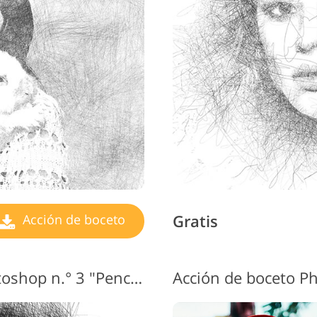
icios de Retoque de
Datos de Entrenamiento de
Servicios de 
Joyas
IA
vid
Gratis
Acción de boceto
Acción de boceto de Photoshop n.° 3 "Pencil"