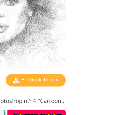
edición de
eo
Acción de boceto
Acción de boceto Photoshop n.° 4 "Cartoon Strip"