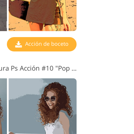
Acción de boceto
Boceto de arquitectura Ps Acción #10 "Pop Art"