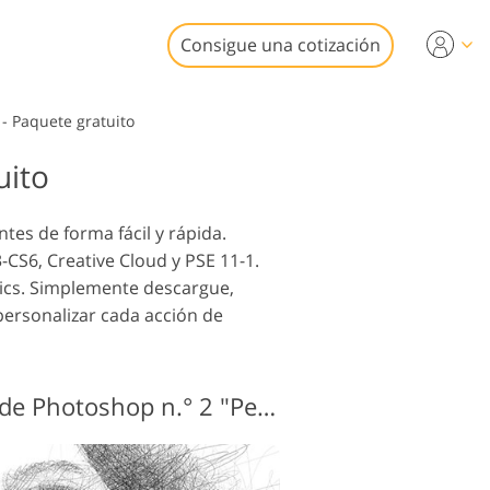
Consigue una cotización
deo
- Paquete gratuito
uito
ionales
edición de
iones de video
iliarias
tes de forma fácil y rápida.
-CS6, Creative Cloud y PSE 11-1.
lics. Simplemente descargue,
personalizar cada acción de
estauración
rafías
Boceto de la acción de Photoshop n.° 2 "Pen"