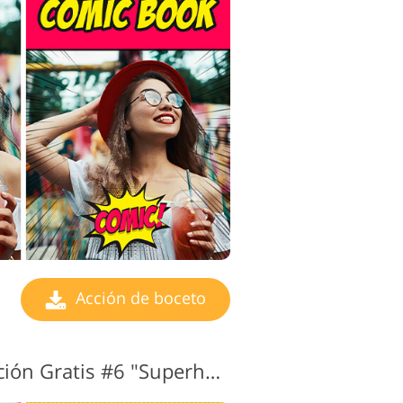
Acción de boceto
Dibujo a lápiz Ps Acción Gratis #6 "Superhero League"