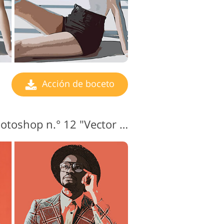
Acción de boceto
Boceto de acción Photoshop n.° 12 "Vector Cartoon"