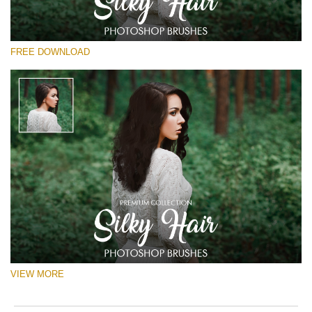
Por favor seleccione
FREE DOWNLOAD
Free Ps Brush #4
Silky Hair
(40 Ps Brushes)
Descarga gratis
VIEW MORE