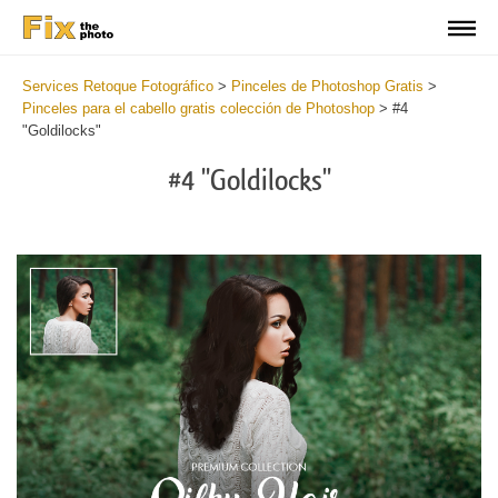
Services Retoque Fotográfico
>
Pinceles de Photoshop Gratis
>
Pinceles para el cabello gratis colección de Photoshop
>
#4
"Goldilocks"
#4 "Goldilocks"