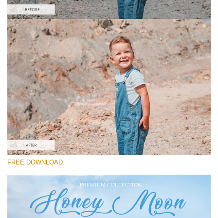
Por favor seleccione
Free Instagram Preset #20
Honey Moon
(30 Lr Presets)
Wedding Collection
(400 Lr Presets)
Must-Have Collection
FREE DOWNLOAD
(1432 Lr Presets)
Descarga gratis