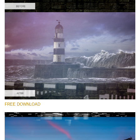
Por favor seleccione
Free Glitch Overlay #1
Glitch Effect
Descarga gratis
FREE DOWNLOAD