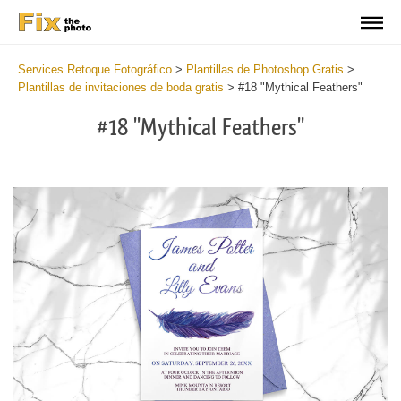
Services Retoque Fotográfico
>
Plantillas de Photoshop Gratis
>
Plantillas de invitaciones de boda gratis
>
#18 "Mythical Feathers"
#18 "Mythical Feathers"
Cli
C
at
a
the
t
but
b
an
a
rec
p
Fre
t
We
fu
Inv
c
-
W
Myt
I
Fea
-
wit
M