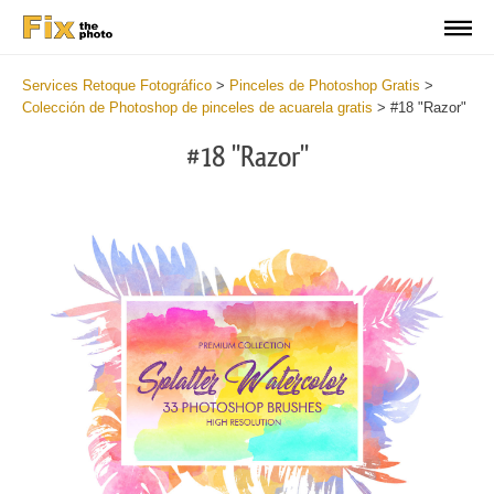
Services Retoque Fotográfico
>
Pinceles de Photoshop Gratis
>
Colección de Photoshop de pinceles de acuarela gratis
>
#18 "Razor"
#18 "Razor"
C
li
S
at
y
the
f
but
t
an
a
rec
b
Fre
t
Wat
W
Br
P
wit
B
2
b
min
m
Wri
b