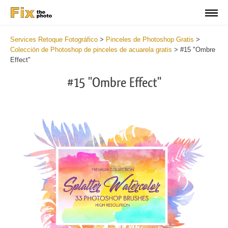
Services Retoque Fotográfico
>
Pinceles de Photoshop Gratis
>
Colección de Photoshop de pinceles de acuarela gratis
>
#15 "Ombre
Effect"
#15 "Ombre Effect"
C
li
S
at
y
the
f
but
t
an
a
rec
b
Fre
t
Wat
W
Br
P
wit
B
2
b
min
m