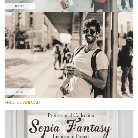
Por favor seleccione
Free Sepia Lightroom Preset #9
Sepia Fantasy
(60 Lr Presets)
Luxe Wedding
(230 Lr Presets)
Entire Collection
FREE DOWNLOAD
(2067 Lr Presets)
Descarga gratis