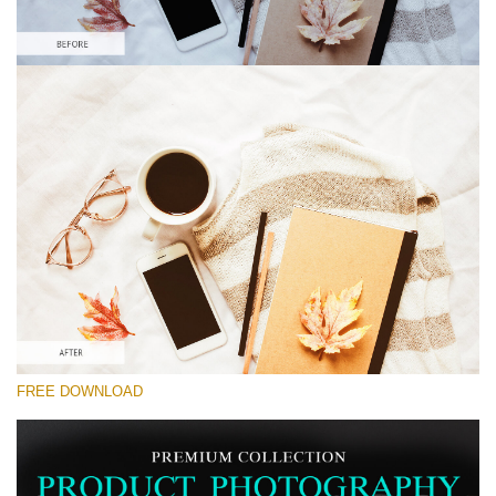
Por favor seleccione
Lightroom Preset for Product Photo #28
Product Photography
(40 Lr Presets)
Matte Complete
(130 Lr Presets)
Entire Collection
FREE DOWNLOAD
(2067 Lr Presets)
Descarga gratis