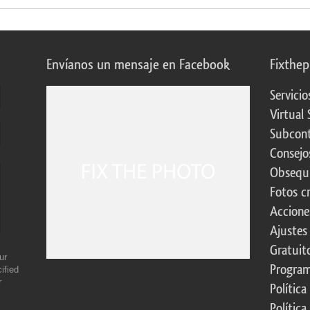
Envíanos un mensaje en Facebook
Fixthe
Servicio
Virtual 
Subcont
Consejo
Obsequi
Fotos c
Accione
Ajustes
Gratuit
ur
Program
ified
r
Política
Política