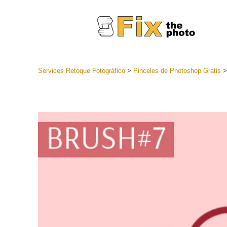
Services Retoque Fotográfico
>
Pinceles de Photoshop Gratis
Preestabl
Lightroo
Servicios de
Coleccion
preajuste
Ajustes p
mejor ofe
Colección
Servicios d