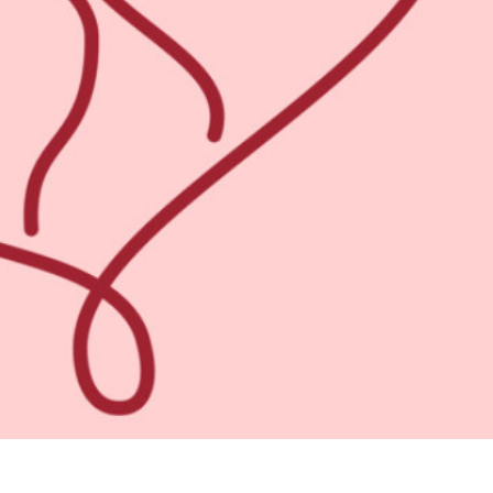
os de Retoque de
Servicios de Retoque de Joyas
Datos de Entrenamiento
Producto