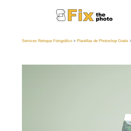
Services Retoque Fotográfico
>
Plantillas de Photoshop Gratis
Preestabl
Lightroo
Servicios de
Coleccion
preajuste
Ajustes p
mejor ofe
Colección
Servicios d