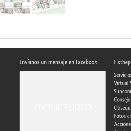
Envíanos un mensaje en Facebook
Fixthe
Servicio
Virtual 
Subcont
Consejo
Obsequi
Fotos c
Accione