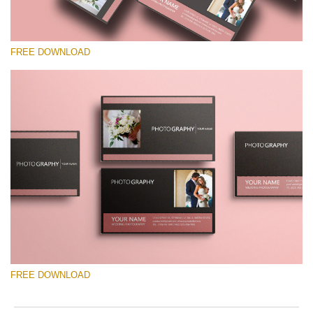
FREE DOWNLOAD
Por favor seleccione
Free Template #53
Senior Price List
Descarga gratis
FREE DOWNLOAD