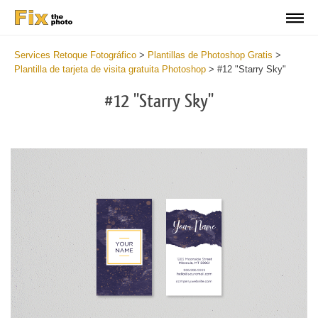
Services Retoque Fotográfico
>
Plantillas de Photoshop Gratis
>
Plantilla de tarjeta de visita gratuita Photoshop
>
#12 "Starry Sky"
#12 "Starry Sky"
Do
Fr
Bu
Ca