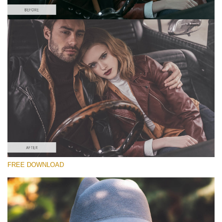
Por favor seleccione
Free Matte Preset #9
Matte Effect
(30 Lr Presets)
Wedding Collection
(400 Lr Presets)
Must-Have Collection
FREE DOWNLOAD
(1432 Lr Presets)
Descarga gratis