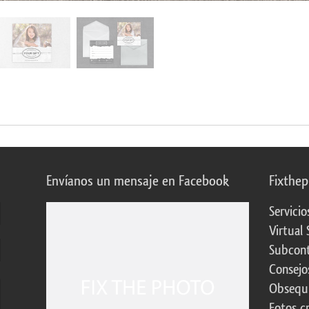
Envíanos un mensaje en Facebook
Fixthe
Servicio
Virtual 
Subcont
Consejo
Obsequi
Fotos c