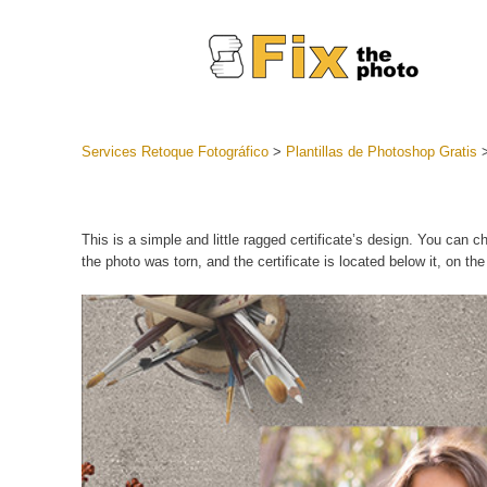
Services Retoque Fotográfico
>
Plantillas de Photoshop Gratis
Preestabl
Lightroo
Servicios de
This is a simple and little ragged certificate’s design. You can c
Coleccion
the photo was torn, and the certificate is located below it, on the
preajuste
Ajustes p
mejor ofe
Colección
Servicios d