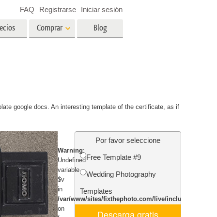
FAQ
Registrarse
Iniciar sesión
ecios
Comprar
Blog
es
Video
LUT profesionales
Superposiciones de video
ográfico
Servicios de edición de fotos
late google docs. An interesting template of the certificate, as if
inmobiliarias
ín
Por favor seleccione
ños
Warning
:
Free Template #9
Undefined
ión de
Servicios de restauración de
variable
Wedding Photography
fotografías
$v
in
Templates
/var/www/sites/fixthephoto.com/live/includes/funct
on
Descarga gratis