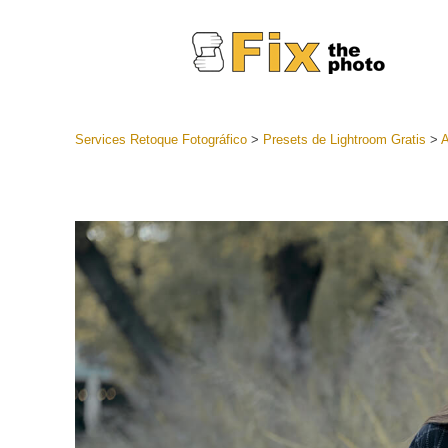
Services Retoque Fotográfico
>
Presets de Lightroom Gratis
>
A
Preestabl
Lightroo
Servicios de
Coleccion
preajuste
Ajustes p
mejor ofe
Colección
Servicios d