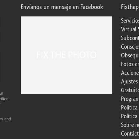
Envíanos un mensaje en Facebook
Fixthe
Servicio
Virtual 
Subcont
Consejo
Obsequi
Fotos c
Accione
Ajustes
Gratuit
ur
Program
ified
r
Política
Política
ers and
Sobre n
Contác