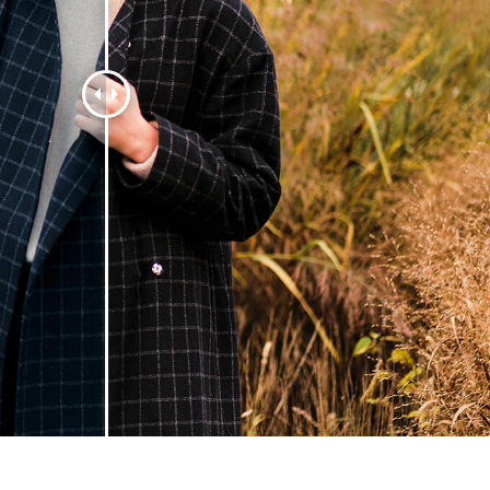
os de Retoque de
Servicios de Retoque de Joyas
Datos de Entrenamiento
Producto