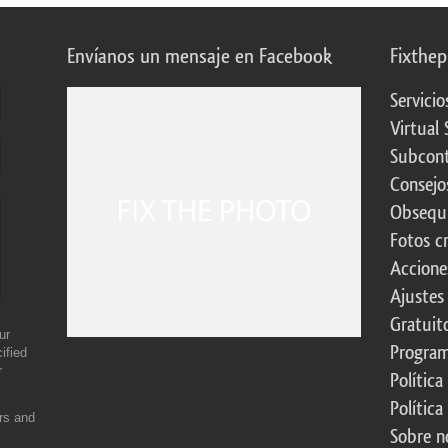
Envíanos un mensaje en Facebook
Fixthe
Servicio
Virtual 
Subcont
Consejo
Obsequi
Fotos c
Accione
Ajustes
Gratuit
ur
Program
ified
r
Política
Política
ers and
Sobre n