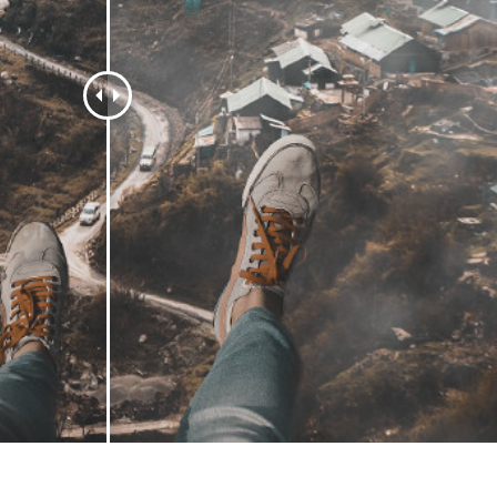
os de Retoque de
Servicios de Retoque de Joyas
Datos de Entrenamiento
Producto