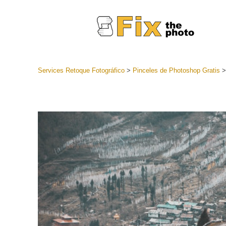
Services Retoque Fotográfico
>
Pinceles de Photoshop Gratis
Preestabl
Lightroo
Servicios de
Coleccion
preajuste
Ajustes p
mejor ofe
Colección
Servicios d